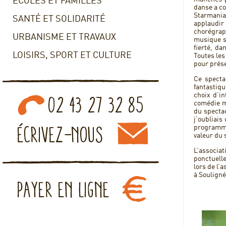
ECOLES ET FAMILLES
danse a co
Starmania,
SANTÉ ET SOLIDARITÉ
applaudi
chorégrap
URBANISME ET TRAVAUX
musique s
fierté, d
LOISIRS, SPORT ET CULTURE
Toutes les
pour prése
Ce specta
fantastiqu
choix d’i
comédie m
du spectac
j’oubliais
programma
valeur du 
L’associa
ponctuell
lors de l’
à Soulign