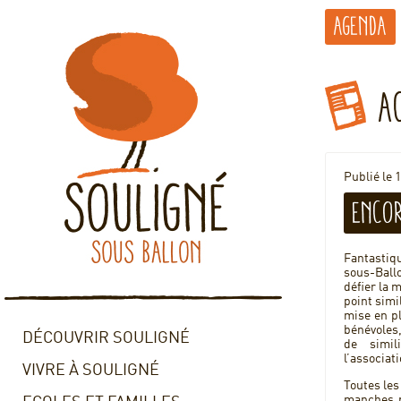
Agenda
A
Publié le 
Encor
Fantastiqu
sous-Ballo
défier la 
point simi
mise en pl
bénévoles,
DÉCOUVRIR SOULIGNÉ
de simil
l’associat
VIVRE À SOULIGNÉ
Toutes les
manches po