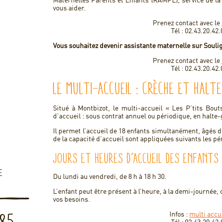
Maternelles Parents et Enfants (RAMPE), service de 
vous aider.
Prenez contact avec le
Tél : 02.43.20.42.
Vous souhaitez devenir assistante maternelle sur Souli
Prenez contact avec le
Tél : 02.43.20.42.
Le multi-accueil : crèche et halte
Situé à Montbizot, le multi-accueil « Les P’tits Bou
d’accueil : sous contrat annuel ou périodique, en halte
Il permet l’accueil de 18 enfants simultanément, âgés 
de la capacité d’accueil sont appliquées suivants les pé
Jours et heures d’accueil des enfants
E
Du lundi au vendredi, de 8 h à 18 h 30.
L’enfant peut être présent à l’heure, à la demi-journée, 
vos besoins.
Infos :
multi accu