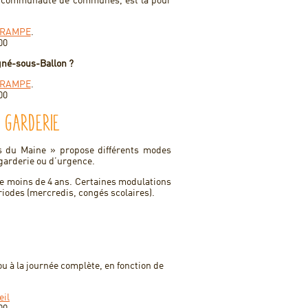
la communauté de communes, est là pour
RAMPE
.
00
gné-sous-Ballon ?
RAMPE
.
00
 garderie
ts du Maine » propose différents modes
-garderie ou d’urgence.
de moins de 4 ans. Certaines modulations
riodes (mercredis, congés scolaires).
ou à la journée complète, en fonction de
eil