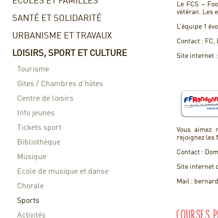
ECOLES ET FAMILLES
Le FCS – Foo
vétéran. Les 
SANTÉ ET SOLIDARITÉ
L’équipe 1 évo
URBANISME ET TRAVAUX
Contact : FC
LOISIRS, SPORT ET CULTURE
Site internet 
Tourisme
Gites / Chambres d’hôtes
Centre de loisirs
Info jeunes
Tickets sport
Vous aimez m
rejoignez les 
Bibliothèque
Contact : Do
Musique
Site internet 
Ecole de musique et danse
Mail : berna
Chorale
Sports
Courses 
Activités