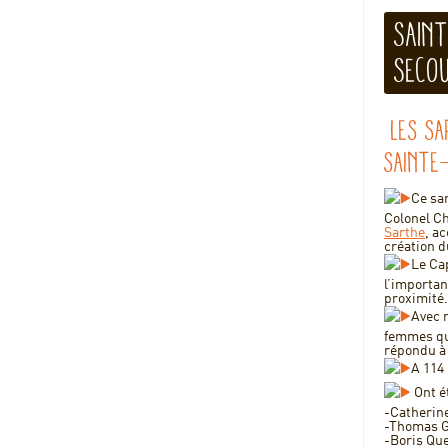
Saint
seco
Les sa
Sainte-
Ce sa
Colonel C
Sarthe
, a
création d
Le Ca
l’importan
proximité.
Avec 
femmes qui
répondu à 
A 114 
Ont ét
-Catherin
-Thomas G
-Boris Qu