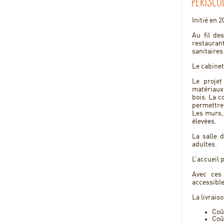
périsco
Initié en 
Au fil de
restauran
sanitaires 
Le cabinet
Le projet
matériaux.
bois. La c
permettre
Les murs, 
élevées.
La salle 
adultes.
L’accueil 
Avec ces 
accessibl
La livrais
Coû
Coût