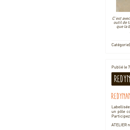
C’est ave
outil de 
que la 
Catégorie(
Publié le 
Redyn
Redynam
Labellisé
un pôle co
Participez
ATELIER n°