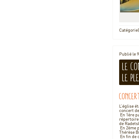
Catégorie(
Publié le 
Le co
le ple
Concer
L’église é
concert de
En 1ère pa
répertoire
de Radets
En 2ème pa
Thérèse Br
En fin de 