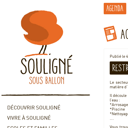
Agenda
A
Publié le 
Restr
Le secteu
matière d’
Il découle
l’eau :
*Arrosage
DÉCOUVRIR SOULIGNÉ
*Piscine
*Nettoyag
VIVRE À SOULIGNÉ
….
Vous trouv