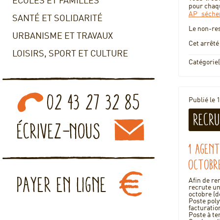
ECOLES ET FAMILLES
pour chaqu
AP_séche
SANTÉ ET SOLIDARITÉ
Le non-res
URBANISME ET TRAVAUX
Cet arrêté
LOISIRS, SPORT ET CULTURE
Catégorie(
Publié le 1
Recru
1 agent
octobr
Afin de ren
recrute un
octobre (d
Poste poly
facturatio
Poste à t