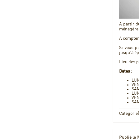
A partir d
ménagères
A compter 
Si vous po
jusqu’à é
Lieu des p
Dates :
LUN
VEN
SAM
LUN
VEN
SAM
Catégorie(
Publié le 