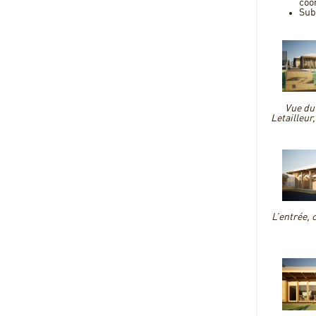
coo
Sub
Vue du
Letailleur,
L’entrée, 