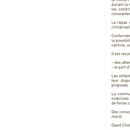
le confor
durant la 
les condi
constatées
Le repas 
climatisat
Conforméme
la possibi
cantine, u
Il est rec
– des vête
– le port 
Les enfant
leur disp
proposés.
La commun
mobilisés 
de fortes 
Des consig
mardi.
David Chol