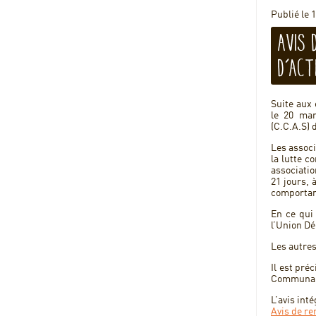
Publié le 1
Avis
d’Act
Suite aux 
le 20 mar
(C.C.A.S)
Les associ
la lutte c
associati
21 jours, 
comportant
En ce qui 
l’Union Dé
Les autres
Il est pré
Communal d
L’avis int
Avis de r