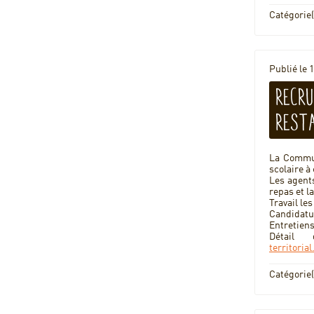
Catégorie(
Publié le 
Recru
rest
La
Commun
scolaire à
Les agents
repas et l
Travail le
Candidatur
Entretiens 
Détail
territoria
Catégorie(