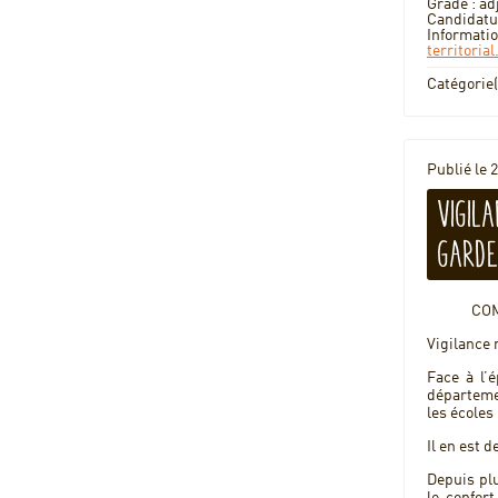
Grade : ad
Candidatur
Informati
territoria
Catégorie(
Publié le 
Vigil
gard
CO
Vigilance 
Face à l’
départeme
les écoles
Il en est 
Depuis pl