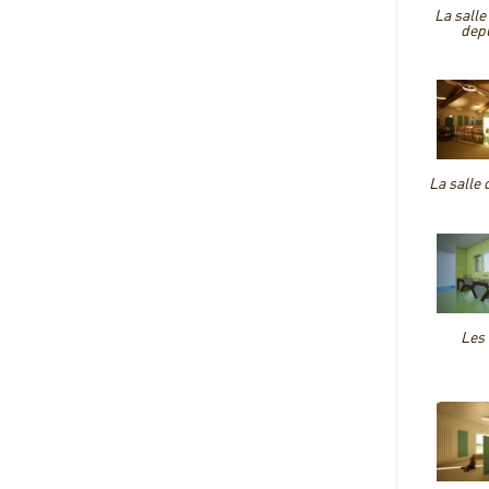
La salle
depu
La salle 
Les 