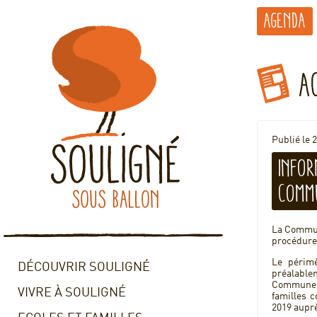
Agenda
A
Publié le 
Infor
comm
La Commun
procédure 
Le périmè
DÉCOUVRIR SOULIGNÉ
préalable
Commune a
VIVRE À SOULIGNÉ
familles 
2019 auprè