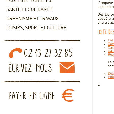
ECOLES ET FAMILLES
L’enquête
septembre
SANTÉ ET SOLIDARITÉ
Dès les c
URBANISME ET TRAVAUX
délibérera
entrera al
LOISIRS, SPORT ET CULTURE
Liste d
PAD
Car
Car
OAP
Règ
La 
son
Del
Bil
L