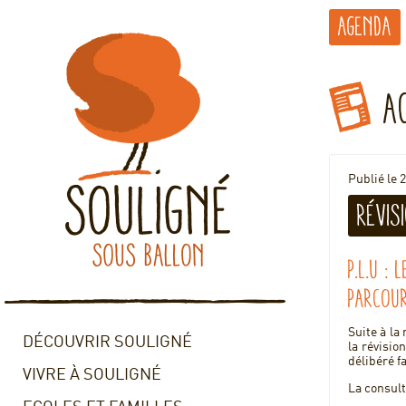
Agenda
A
Publié le 2
Révis
P.L.U :
parcour
Suite à la
DÉCOUVRIR SOULIGNÉ
la révisio
délibéré f
VIVRE À SOULIGNÉ
La consult