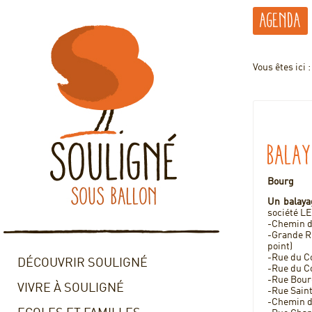
Agenda
Vous êtes ici 
Balay
Bourg
Un balaya
société L
-Chemin de
-Grande Ru
point)
-Rue du C
DÉCOUVRIR SOULIGNÉ
-Rue du C
-Rue Bour
VIVRE À SOULIGNÉ
-Rue Sain
-Chemin d