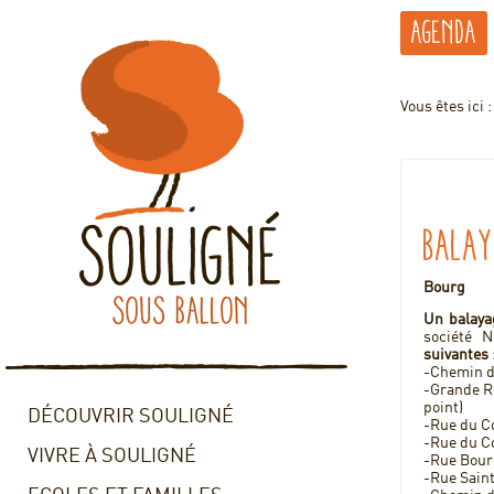
Agenda
Vous êtes ici 
Balay
Bourg
Un balaya
société 
suivantes 
-Chemin de
-Grande Ru
point)
DÉCOUVRIR SOULIGNÉ
-Rue du C
-Rue du C
VIVRE À SOULIGNÉ
-Rue Bour
-Rue Sain