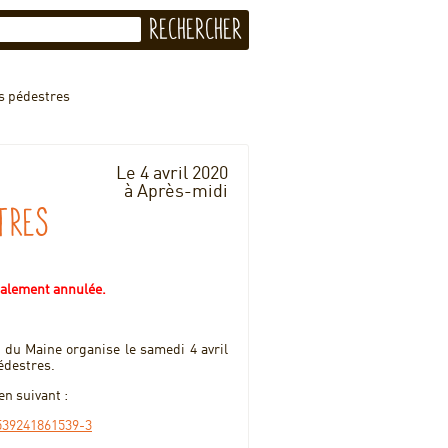
s pédestres
Le 4 avril 2020
à Après-midi
tres
inalement annulée.
 du Maine organise le samedi 4 avril
édestres.
en suivant :
539241861539-3