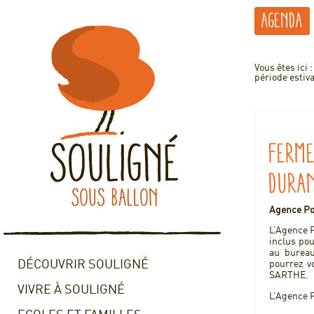
Agenda
Vous êtes ici 
période estiva
Ferm
duran
Agence P
L’Agence 
inclus po
au bureau
DÉCOUVRIR SOULIGNÉ
pourrez 
SARTHE.
VIVRE À SOULIGNÉ
L’Agence P