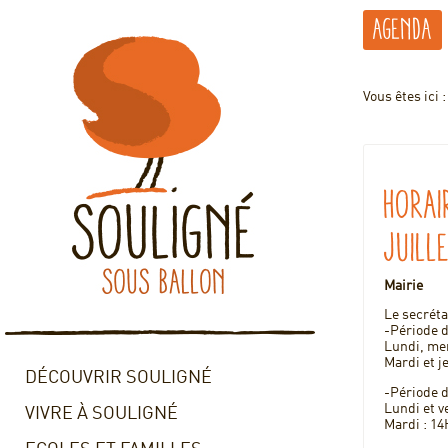
Agenda
Vous êtes ici 
Horai
juill
Mairie
Le secréta
-Période du
Lundi, mer
Mardi et j
DÉCOUVRIR SOULIGNÉ
-Période d
Lundi et v
VIVRE À SOULIGNÉ
Mardi : 1