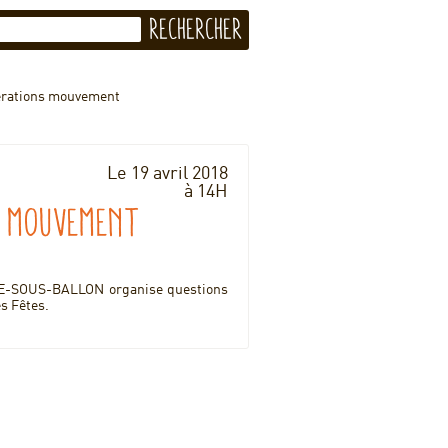
érations mouvement
Le 19 avril 2018
à 14H
s mouvement
NE-SOUS-BALLON organise questions
es Fêtes.