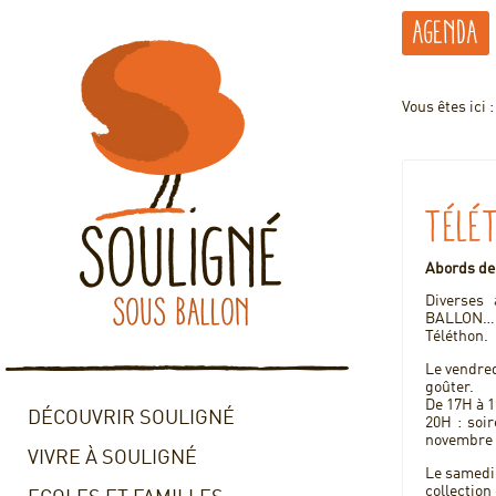
Agenda
Vous êtes ici 
Télé
Abords de 
Diverses
BALLON… s
Téléthon.
Le vendred
goûter.
De 17H à 1
DÉCOUVRIR SOULIGNÉ
20H : soi
novembre 
VIVRE À SOULIGNÉ
Le samedi 
collection